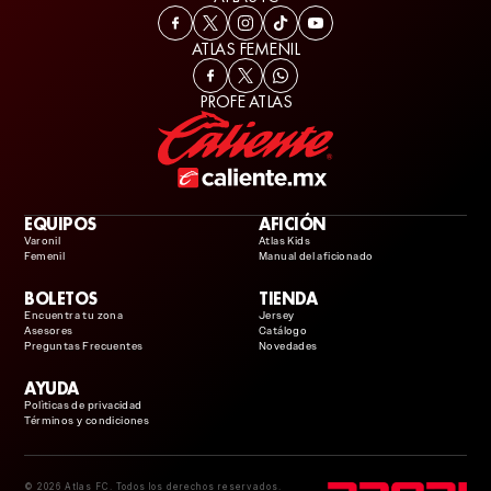
ATLAS FEMENIL
PROFE ATLAS
EQUIPOS
AFICIÓN
Varonil
Atlas Kids
Femenil
Manual del aficionado
BOLETOS
TIENDA
Encuentra tu zona
Jersey
Asesores
Catálogo
Preguntas Frecuentes
Novedades
AYUDA
Polìticas de privacidad
Términos y condiciones
© 2026 Atlas FC. Todos los derechos reservados.