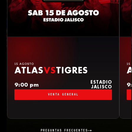
15 AGOSTO
15
ATLAS
VS
TIGRES
ESTADIO
9:00 pm
9
JALISCO
VENTA GENERAL
PREGUNTAS FRECUENTES