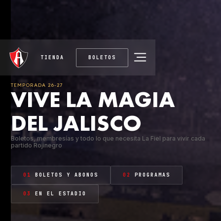
TIENDA
BOLETOS
TEMPORADA 26-27
VIVE LA MAGIA
DEL JALISCO
Boletos, membresías y todo lo que necesita La Fiel para vivir cada
partido Rojinegro
01
BOLETOS Y ABONOS
02
PROGRAMAS
03
EN EL ESTADIO