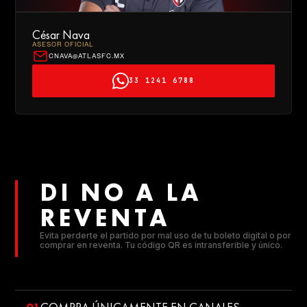
César Nava
ASESOR OFICIAL
CNAVA@ATLASFC.MX
33 1241 6788
DI NO A LA
REVENTA
Evita perderte el partido por mal uso de tu boleto digital o por
comprar en reventa. Tu código QR es intransferible y único.