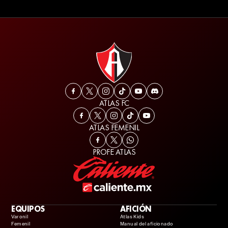
ATLAS FC
ATLAS FEMENIL
PROFE ATLAS
EQUIPOS
AFICIÓN
Varonil
Atlas Kids
Femenil
Manual del aficionado