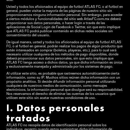
Usted y todos los aficionados al equipo de futbol ATLAS FC, o al futbol en
general, pueden visitar la mayoría de las páginas de nuestro sitio sin
proporcionarnos ninguna información personal. Sin embargo, para acceder
a ciertos módulos y funcionalidades del sitio web AtlasFC.com.mx deberá
proporcionar sus datos personales, o hacer login a través de las
aplicaciones de Social Login de Facebook o Twitter, sin que esto implique
que ATLAS FC podrá publicar contenido en dichas redes sociales sin
consentimiento del usuario.
De igual manera, usted y todos los aficionados al equipo de futbol ATLAS
FC, o al futbol en general, podrán realizar los pagos de algún producto que
estén interesados en comprar (boletos, playeras, etc.), para lo cual será
necesario utilizar cualquiera de los métodos de pago disponibles, donde
deberá proporcionar sus datos personales, sin que esto implique que
ATLAS FC tenga acceso a dichos datos, ya que dicha información es única
y exclusivamente manejada y administrada por los sistemas de pago.
Al utilizar este sitio, es probable que rastreemos automáticamente cierta
información, como su IP. Muchos sitios reúnen dicha información con un
propósito analítico. Si decide difundir información personal utilizando
cualquiera de nuestros medios de comunicación, como mensajes
electrónicos, la información personal que divulgue será su responsabilidad.
Nos reservamos el derecho de eliminar las cuentas de los usuarios que
utilicen este sitio sin acatar nuestras condiciones de uso.
I. Datos personales
tratados
ATLAS FC no recopila datos de identificación personal sobre los
individuos, excepto cuando estos suministran dicha información de