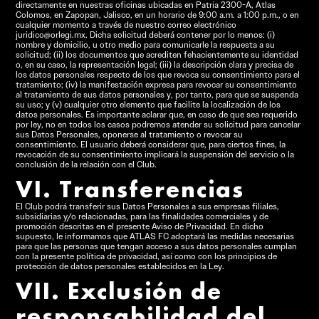
directamente en nuestras oficinas ubicadas en Patria 2300-A, Atlas
Colomos, en Zapopan, Jalisco, en un horario de 9:00 a.m. a 1:00 p.m., o en
cualquier momento a través de nuestro correo electrónico
juridico@orlegi.mx. Dicha solicitud deberá contener por lo menos: (i)
nombre y domicilio, u otro medio para comunicarle la respuesta a su
solicitud; (ii) los documentos que acrediten fehacientemente su identidad
o, en su caso, la representación legal; (iii) la descripción clara y precisa de
los datos personales respecto de los que revoca su consentimiento para el
tratamiento; (iv) la manifestación expresa para revocar su consentimiento
al tratamiento de sus datos personales y, por tanto, para que se suspenda
su uso; y (v) cualquier otro elemento que facilite la localización de los
datos personales. Es importante aclarar que, en caso de que sea requerido
por ley, no en todos los casos podremos atender su solicitud para cancelar
sus Datos Personales, oponerse al tratamiento o revocar su
consentimiento. El usuario deberá considerar que, para ciertos fines, la
revocación de su consentimiento implicará la suspensión del servicio o la
conclusión de la relación con el Club.
VI. Transferencias
El Club podrá transferir sus Datos Personales a sus empresas filiales,
subsidiarias y/o relacionadas, para las finalidades comerciales y de
promoción descritas en el presente Aviso de Privacidad. En dicho
supuesto, le informamos que ATLAS FC adoptará las medidas necesarias
para que las personas que tengan acceso a sus datos personales cumplan
con la presente política de privacidad, así como con los principios de
protección de datos personales establecidos en la Ley.
VII. Exclusión de
responsabilidad del