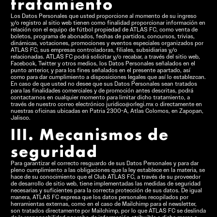
tratamiento
Los Datos Personales que usted proporcione al momento de su ingreso
y/o registro al sitio web tienen como finalidad proporcionar información en
relación con el equipo de fútbol propiedad de ATLAS FC, como venta de
boletos, programa de abonados, fechas de partidos, concursos, trivias,
dinámicas, votaciones, promociones y eventos especiales organizados por
ATLAS FC, sus empresas controladoras, filiales, subsidiarias y/o
relacionadas. ATLAS FC podrá solicitar y/o recabar, a través del sitio web,
Facebook, Twitter y otros medios, los Datos Personales señalados en el
punto anterior, y para los fines señalados en el presente apartado, así
como para dar cumplimiento a disposiciones legales que así lo establezcan.
En caso de que usted no desee que sus Datos Personales sean tratados
para las finalidades comerciales y de promoción antes descritas, podrá
contactarnos en cualquier momento para limitar dicho tratamiento, a
través de nuestro correo electrónico juridico@orlegi.mx o directamente en
nuestras oficinas ubicadas en Patria 2300-A, Atlas Colomos, en Zapopan,
Jalisco.
III. Mecanismos de
seguridad
Para garantizar el correcto resguardo de sus Datos Personales y para dar
pleno cumplimiento a las obligaciones que la ley establece en la materia, se
hace de su conocimiento que el Club ATLAS FC, a través de su proveedor
de desarrollo de sitio web, tiene implementadas las medidas de seguridad
necesarias y suficientes para la correcta protección de sus datos. De igual
manera, ATLAS FC expresa que los datos personales recopilados por
herramientas externas, como en el caso de Mailchimp para el newsletter,
son tratados directamente por Mailchimp, por lo que ATLAS FC se deslinda