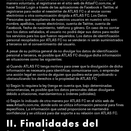
manera voluntaria, al registrarse en el sitio web de AtlasFC.com.mx, al
hacer Social Login a través de las aplicaciones de Facebook o Twitter, al
registrarse para recibir el newsletter de ATLAS FC o al enviar correo
electrónico u otra comunicación dirigida a ATLAS FC. Los Datos
Personales que recopilamos de nuestros usuarios en nuestro sitio son:
nombre, apellidos, correo electrónico, cuenta de Twitter, cuenta de
Facebook, fecha de nacimiento, teléfono y género. En caso de no contar
con los datos señalados, el usuario no podrá dejar sus datos para recibir
los servicios para los que fueron requeridos. Los datos de identificación
personal recopilados por ATLAS FC no se venderán ni serán suministrados
a terceros sin el consentimiento del usuario.
A pesar de su política general de no divulgar los datos de identificación
personal a terceros, es posible que ATLAS FC divulgue dicha información
en situaciones como las siguientes:
a) Cuando ATLAS FC tenga motivos para creer que la divulgación de dicha
información es necesaria para identificar, comunicarse con, o emprender
una acción legal en contra de alguien que pudiera estar perjudicando u
obstaculizando los derechos o la propiedad de ATLAS FC;
b) Según lo requiera la ley (tenga en cuenta que, bajo determinadas
circunstancias, es posible que los datos personales deban divulgarse
debido a citaciones, mandamientos u órdenes judiciales);
c) Según lo indicado de otra manera por ATLAS FC en el sitio web de
www.Atlasfc.com.mx, donde solo se utiliza información personal para fines
específicos. La información que usted proporcione se mantendrá
confidencial y se utilizará para dar soporte a su relación con ATLAS FC.
II. Finalidades del