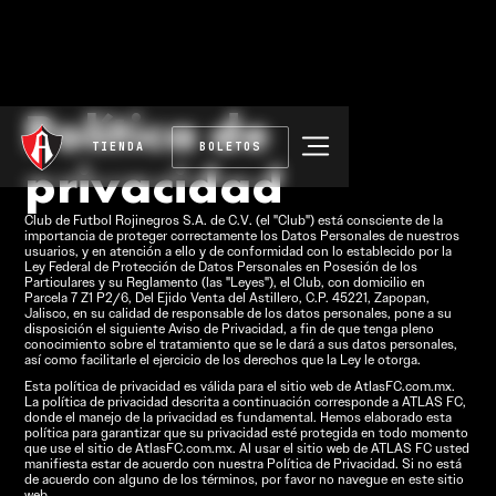
Política de
TIENDA
BOLETOS
privacidad
Club de Futbol Rojinegros S.A. de C.V. (el "Club") está consciente de la
importancia de proteger correctamente los Datos Personales de nuestros
usuarios, y en atención a ello y de conformidad con lo establecido por la
Ley Federal de Protección de Datos Personales en Posesión de los
Particulares y su Reglamento (las "Leyes"), el Club, con domicilio en
Parcela 7 Z1 P2/6, Del Ejido Venta del Astillero, C.P. 45221, Zapopan,
Jalisco, en su calidad de responsable de los datos personales, pone a su
disposición el siguiente Aviso de Privacidad, a fin de que tenga pleno
conocimiento sobre el tratamiento que se le dará a sus datos personales,
así como facilitarle el ejercicio de los derechos que la Ley le otorga.
Esta política de privacidad es válida para el sitio web de AtlasFC.com.mx.
La política de privacidad descrita a continuación corresponde a ATLAS FC,
donde el manejo de la privacidad es fundamental. Hemos elaborado esta
política para garantizar que su privacidad esté protegida en todo momento
que use el sitio de AtlasFC.com.mx. Al usar el sitio web de ATLAS FC usted
manifiesta estar de acuerdo con nuestra Política de Privacidad. Si no está
de acuerdo con alguno de los términos, por favor no navegue en este sitio
web.