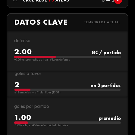
Pumas
P
3
5
2
0
Pachuca
1
DATOS CLAVE
TEMPORADA ACTUAL
2
0
6
Atlas
1
defensa
7
2
0
Tijuana
2.00
0
GC / partido
-0.06 vs promedio de liga · #12 en defensa
8
2
0
Necaxa
0
goles a favor
9
2
0
Puebla
0
2
en 2 partidos
#13 en goles — a 11 del líder (13 GF)
goles por partido
1.00
promedio
-1.06 vs liga · #14 en efectividad ofensiva