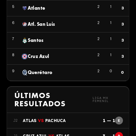
5
2
1
Atlante
3
6
2
1
Atl. San Luis
3
7
2
1
Santos
3
8
2
1
Cruz Azul
3
9
2
0
Querétaro
0
1
2
2
América
6
ÚLTIMOS
LIGA MX
RESULTADOS
FEMENIL
2
2
2
Chivas
6
3
1
1
León
1 — 1
J2
ATLAS
VS
PACHUCA
E
3
4
2
3 — 1
1
J1
CRUZ AZUL
VS
ATLAS