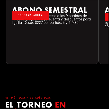
ABONO SEMESTRAL
COMPRAR AHORA
Kit de abonado con acceso a los 9 partidos del
20
AP26, superpremios, preventa y descuentos para
Má
liguilla. Desde $227 por partido. 3 y 6 MSI.
li
co
03 · MÉTRICAS Y ESTADÍSTICAS
EL TORNEO
EN