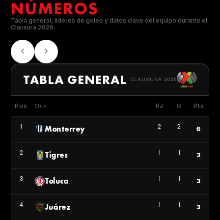
NÚMEROS
Tabla general, líderes de goleo y datos clave del equipo durante el
Clausura 2026.
TABLA GENERAL
CLAUSURA 2026
Pos
PJ
G
Pts
Club
1
2
2
Monterrey
6
2
1
1
Tigres
3
3
1
1
Toluca
3
4
1
1
Juárez
3