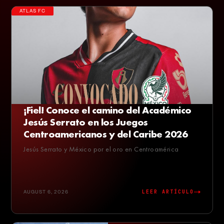
ATLAS FC
¡Fiel! Conoce el camino del Académico
Jesús Serrato en los Juegos
Centroamericanos y del Caribe 2026
Jesús Serrato y México por el oro en Centroamérica
AUGUST 6, 2026
LEER ARTÍCULO