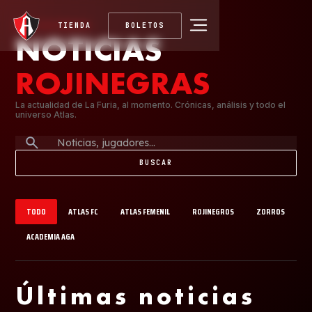
TIENDA
BOLETOS
BLOG ROJINEGRO
NOTICIAS
ROJINEGRAS
La actualidad de La Furia, al momento. Crónicas, análisis y todo el
universo Atlas.
TODO
ATLAS FC
ATLAS FEMENIL
ROJINEGROS
ZORROS
ACADEMIA AGA
Últimas noticias