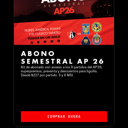
S
ABONO
SEMESTRAL AP 26
S
2
Kit de abonado con acceso a los 9 partidos del AP26,
superpremios, preventa y descuentos para liguilla.
20 b
Desde $227 por partido. 3 y 6 MSI.
bole
año 
COMPRAR AHORA