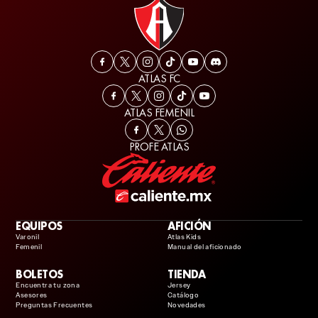
ATLAS FC
ATLAS FEMENIL
PROFE ATLAS
EQUIPOS
AFICIÓN
Varonil
Atlas Kids
Femenil
Manual del aficionado
BOLETOS
TIENDA
Encuentra tu zona
Jersey
Asesores
Catálogo
Preguntas Frecuentes
Novedades